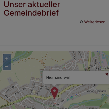
Unser aktueller
Gemeindebrief
Weiterlesen
ü
U
ak
G
+
−
Hier sind wir!