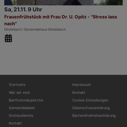
Sa, 21.11. 9 Uhr
Frauenfrühstück mit Frau Dr. U. Opitz - "Stress lass
nach"
Mistelbach
Gemeindehaus Mistelbach
Hauptnavigation
Fußbereichsmenü
Startseite
Impressum
Wer wir sind
Kontakt
Bartholomäuskirche
Cookie-Einstellungen
Gemeindeleben
Datenschutzerklärung
Gottesdienste
Barrierefreiheitserklärung
Kontakt