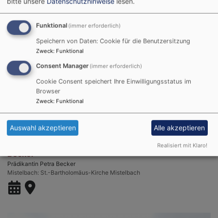
bitte unsere
Datenschutzhinweise
lesen.
Funktional
(immer erforderlich)
Speichern von Daten: Cookie für die Benutzersitzung
Zweck
:
Funktional
Consent Manager
(immer erforderlich)
Cookie Consent speichert Ihre Einwilligungsstatus im
Browser
Zweck
:
Funktional
Auswahl akzeptieren
Alle akzeptieren
So, 6.9. 9:30 Uhr
Gottesdienst mit Abendmahl mit Prädikantin Petra
Realisiert mit Klaro!
Becker
Prädikantin Petra Becker
Mistelbach
St.-Bartholomäus-Kirche Mistelbach