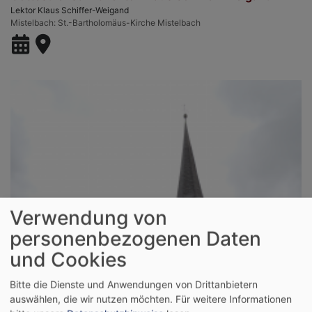
Lektor Klaus Schiffer-Weigand
Mistelbach
St.-Bartholomäus-Kirche Mistelbach
Verwendung von
So, 30.8. 10:30 Uhr
personenbezogenen Daten
Gottesdienst zur Kirchweih mit Lektor Klaus
und Cookies
Schiffer-Weigand
Lektor Klaus Schiffer-Weigand
Bitte die Dienste und Anwendungen von Drittanbietern
Mistelbach
St.-Bartholomäus-Kirche Mistelbach
auswählen, die wir nutzen möchten.
Für weitere Informationen